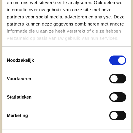
en om ons websiteverkeer te analyseren. Ook delen we
team gemotiveerde doeners die Brasschaat de
informatie over uw gebruik van onze site met onze
zekerheid van goed bestuur willen geven.
partners voor social media, adverteren en analyse. Deze
partners kunnen deze gegevens combineren met andere
informatie die u aan ze heeft verstrekt of die ze hebben
verzameld op basis van uw gebruik van hun services.
Toestemmingsselectie
Noodzakelijk
cd&v Brasschaat
Voorkeuren
nieuws
kalender
Statistieken
onze mensen
publicaties cd&v brasschaat
Marketing
contact