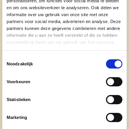
personaliseren, om functies voor social media te bieden
en om ons websiteverkeer te analyseren. Ook delen we
informatie over uw gebruik van onze site met onze
partners voor social media, adverteren en analyse. Deze
De huidige politiek vraagt om andere inzichten
partners kunnen deze gegevens combineren met andere
dan in het verleden. Steeds grotere uitdagingen
informatie die u aan ze heeft verstrekt of die ze hebben
komen op ons af.
verzameld op basis van uw gebruik van hun services.
We stellen jullie graag ons ambitieuze programma
voor waar cd&v Kruisem mee uitpakt voor de
Toestemmingsselectie
volgende legislatuur.
Noodzakelijk
Ons plan 2030 - van droom naar realisatie
Voorkeuren
Statistieken
Marketing
cd&v Kruisem