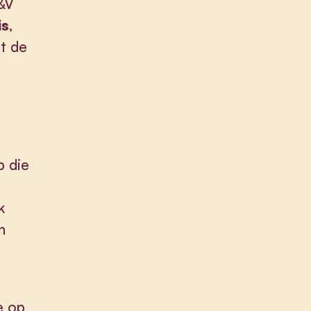
&V
is
,
t de
p die
k
n
e op