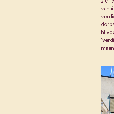
ziet 
vanui
verdi
dorp
bijvo
‘verd
maan