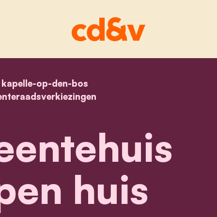
home
kapelle-op-den-bos
ons gemeentehuis is een open huis
teraadsverkiezingen
entehuis
pen huis