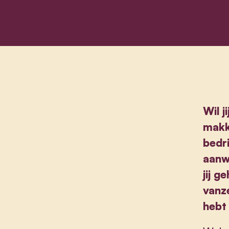
Wil j
makk
bedr
aanw
jij 
vanz
hebt