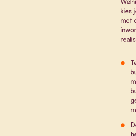
Welnu
kies 
met e
inwon
reali
T
b
m
b
g
m
D
h