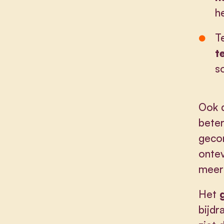
h
T
t
s
Ook 
beter
geco
onte
meer 
Het
bijd