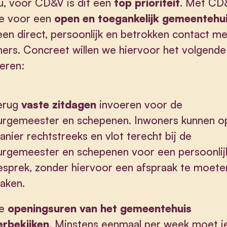
, voor CD&V is dit een
top prioriteit
. Met CD
je voor een
open en toegankelijk gemeentehu
en direct, persoonlijk en betrokken contact me
ers. Concreet willen we hiervoor het volgende
seren:
erug
vaste zitdagen
invoeren voor de
urgemeester en schepenen. Inwoners kunnen o
anier rechtstreeks en vlot terecht bij de
urgemeester en schepenen voor een persoonlij
esprek, zonder hiervoor een afspraak te moete
aken.
e
openingsuren van het gemeentehuis
erbekijken
. Minstens eenmaal per week moet j