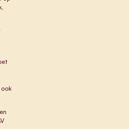
k.
t
oet
 ook
een
&V