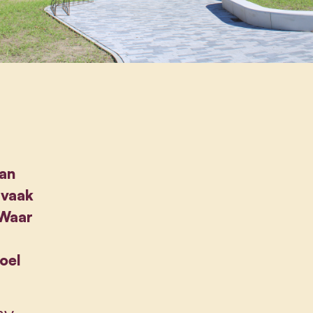
van
 vaak
 Waar
oel