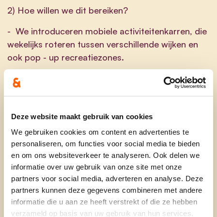
2) Hoe willen we dit bereiken?
- We introduceren mobiele activiteitenkarren, die
wekelijks roteren tussen verschillende wijken en
ook pop - up recreatiezones.
- We streven naar een betere samenwerking met
scholen en bedrijven om hun infrastructuur buiten
de openingsuren te kunnen gebruiken.
Deze website maakt gebruik van cookies
- We lanceren een digitaal platform waar
We gebruiken cookies om content en advertenties te
inwoners zich kunnen inschrijven voor workshops,
personaliseren, om functies voor social media te bieden
webinars,... .
en om ons websiteverkeer te analyseren. Ook delen we
informatie over uw gebruik van onze site met onze
- Om de culturele beleving te stimuleren,
partners voor social media, adverteren en analyse. Deze
organiseren we buitenbioscopen en
partners kunnen deze gegevens combineren met andere
openluchtconcerten.
informatie die u aan ze heeft verstrekt of die ze hebben
verzameld op basis van uw gebruik van hun services.