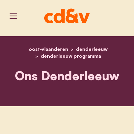
oost-vlaanderen
home
ons denderleeuw
denderleeuw
denderleeuw programma
Ons Denderleeuw