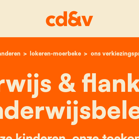
anderen
lokeren-moerbeke
home
onderwijs & flankeren
ons verkiezings
wijs & flan
derwijsbel
ze kinderen, onze toeko