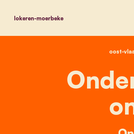
lokeren-moerbeke
oost-vla
Onder
on
On