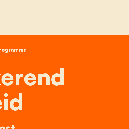
d onderwijsbeleid
programma
kerend
eid
mst