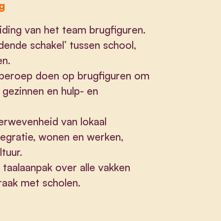
g
iding van het team brugfiguren.
ndende schakel’ tussen school,
en.
 beroep doen op brugfiguren om
 gezinnen en hulp- en
verwevenheid van lokaal
ntegratie, wonen en werken,
tuur.
e taalaanpak over alle vakken
aak met scholen.