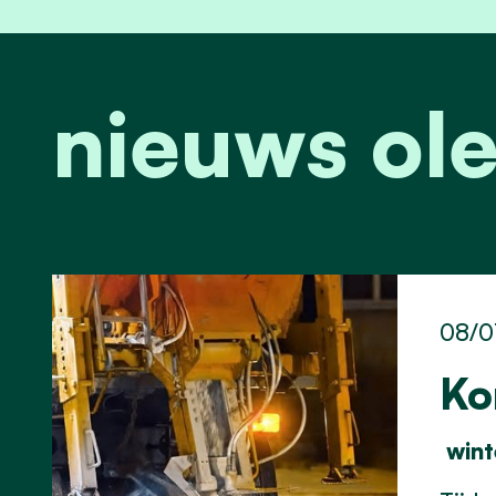
nieuws ol
08/0
Ko
w
in