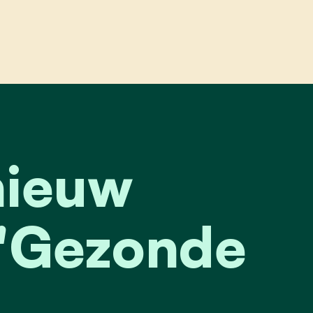
gezondheidscharter
nieuw
 'Gezonde