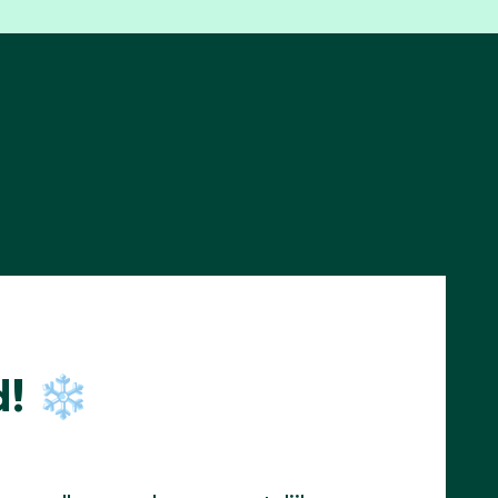
d! ❄️