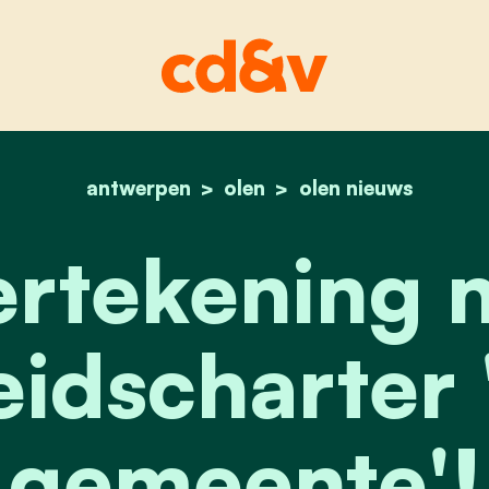
antwerpen
olen
home
ondertekening nieuw 
olen nieuws
rtekening 
idscharter
gemeente'!