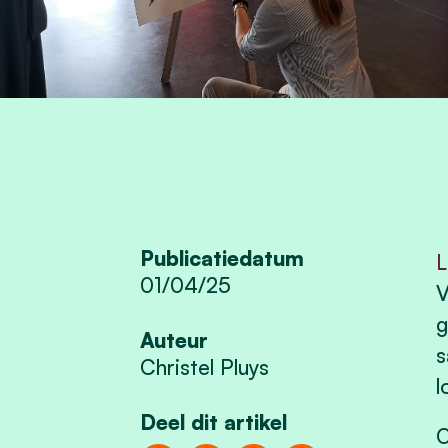
Publicatiedatum
L
01/04/25
V
g
Auteur
s
Christel Pluys
l
Deel dit artikel
O