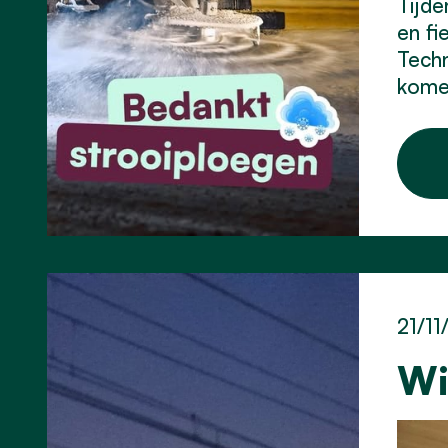
Tijde
en fi
Techn
kome
21/11
Wi