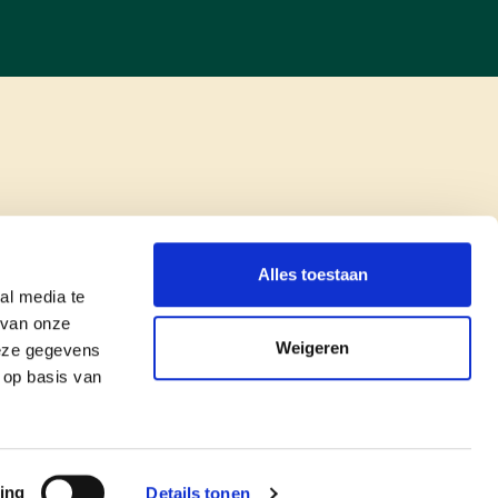
Alles toestaan
al media te
 van onze
Weigeren
deze gegevens
 op basis van
copyright © cd&v
Privacyverklaring
|
Cookie verklaring
ing
Details tonen