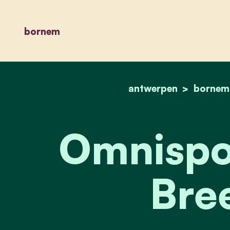
bornem
antwerpen
bornem
Omnispor
Bre