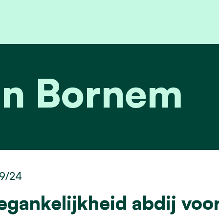
in Bornem
9/24
egankelijkheid abdij voo