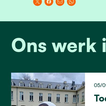
Ons werk 
05/0
To