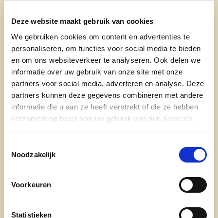
Maar
ook inzetten op
preventie
blijft belangrijk.
We optimaliseren daarnaast de werking van onze
Deze website maakt gebruik van cookies
brandweerpost
.
We gebruiken cookies om content en advertenties te
personaliseren, om functies voor social media te bieden
Realisaties
en om ons websiteverkeer te analyseren. Ook delen we
informatie over uw gebruik van onze site met onze
partners voor social media, adverteren en analyse. Deze
Verdubbeling aantal camera’s (85 in 2018,
partners kunnen deze gegevens combineren met andere
165 in 2024)
informatie die u aan ze heeft verstrekt of die ze hebben
verzameld op basis van uw gebruik van hun services.
Politie, private beveiliging en
straathoekwerkers op overlastplaatsen
Toestemmingsselectie
Aanpak drugsdealers met snelle
Noodzakelijk
veroordelingen
Voorkeuren
Veiligheidspunt in het stationsgebouw
Statistieken