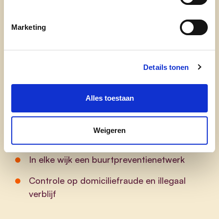
Prioriteiten
Marketing
Oprichten overlastkorps
Uitbreiding van de wijkagententeams en
Details tonen
buurt- meldpunten
Rechtstreekse meldingslijn voor drugs
Alles toestaan
Roeselaarse drugscommissaris
Uitbreiding van de politiepost op het
Weigeren
Stationsplein
In elke wijk een buurtpreventienetwerk
Controle op domiciliefraude en illegaal
verblijf