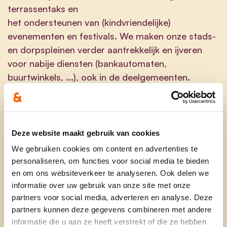
terrassentaks en
het ondersteunen van (kindvriendelijke)
evenementen en festivals. We maken onze
stads-
en dorpspleinen
verder aantrekkelijk en ijveren
voor
nabije diensten
(bankautomaten,
buurtwinkels, ...), ook in de deelgemeenten.
Kansen voor ondernemers.
Ondernemen zit de Roeselarenaars in het bloed.
We
Deze website maakt gebruik van cookies
geven hen verder de administratieve ruimte met
We gebruiken cookies om content en advertenties te
een centraal ondernemersaanspreekpunt
, zowel
personaliseren, om functies voor social media te bieden
digitaal als fysiek. We begeleiden nieuwe
starters
en om ons websiteverkeer te analyseren. Ook delen we
en investeerders naar
duurzame bedrijvenparken
informatie over uw gebruik van onze site met onze
partners voor social media, adverteren en analyse. Deze
en
startershubs
. Een
ondernemingsvriendelijk
partners kunnen deze gegevens combineren met andere
klimaat
houdt rekening met een bruisend
informatie die u aan ze heeft verstrekt of die ze hebben