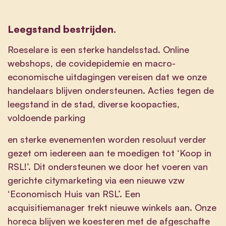
Leegstand bestrijden.
Roeselare is een sterke
handelsstad
. Online
webshops, de covidepidemie en macro-
economische uitdagingen vereisen dat we onze
handelaars blijven ondersteunen. Acties tegen de
leegstand
in de stad, diverse
koopacties,
voldoende parking
en
sterke evenementen
worden resoluut verder
gezet om iedereen aan te moedigen tot
‘Koop in
RSL!’
. Dit ondersteunen we door het voeren van
gerichte
citymarketing
via een nieuwe vzw
‘Economisch Huis van RSL’
. Een
acquisitiemanager
trekt nieuwe winkels aan. Onze
horeca
blijven we koesteren met de afgeschafte