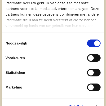
informatie over uw gebruik van onze site met onze
Opstart Brugteam Onderwijs
partners voor social media, adverteren en analyse. Deze
partners kunnen deze gegevens combineren met andere
Taalopleiding voor nieuwkomers
+
informatie die u aan ze heeft verstrekt of die ze hebben
Buddywerking
verzameld op basis van uw gebruik van hun services.
Samenlevingsplan
Toestemmingsselectie
Noodzakelijk
Prioriteiten
Voorkeuren
Verplichte kennis Nederlandse taal voor
nieuwe inwoners
Statistieken
Verplichte minimumverblijfsduur van 5 jaar
Marketing
en Nederlandse taalkennis bij toewijzing
woning
Toeleiding naar de arbeidsmarkt