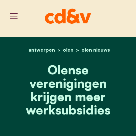
antwerpen
olen
home
olense verenigingen krij
olen nieuws
Olense
verenigingen
krijgen meer
werksubsidies