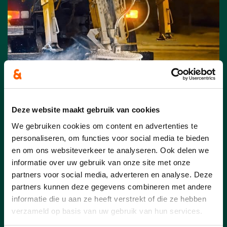
Deze website maakt gebruik van cookies
We gebruiken cookies om content en advertenties te
08/01/26
personaliseren, om functies voor social media te bieden
en om ons websiteverkeer te analyseren. Ook delen we
Koning Winter is in het land!
informatie over uw gebruik van onze site met onze
❄️
partners voor social media, adverteren en analyse. Deze
partners kunnen deze gegevens combineren met andere
w
interplan Olen: Strooiroutes en
informatie die u aan ze heeft verstrekt of die ze hebben
richtlijnen
verzameld op basis van uw gebruik van hun services.
Tijdens de winterperiode zet lokaal