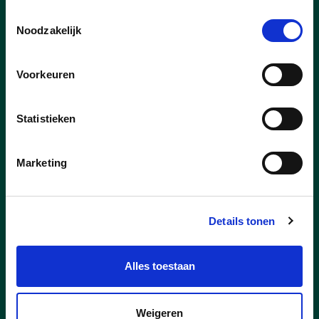
bestuur Olen alles op alles om de
Toestemmingsselectie
gemeentelijke wegen en fietspaden zo
Noodzakelijk
goed mogelijk sneeuw- en ijsvrij te
houden. Onze strooidiensten van de
Voorkeuren
Technische Dienst staan paraat om zowel
preventief als bij actuele sneeuwval in
actie te komen.
Statistieken
lees meer
Marketing
Details tonen
Alles toestaan
Weigeren