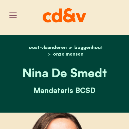
oost-vlaanderen
home
nina de smedt
buggenhout
onze mensen
Nina De Smedt
Mandataris BCSD