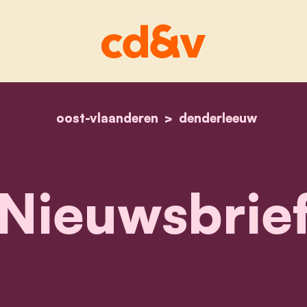
oost-vlaanderen
home
nieuwsbrief
denderleeuw
Nieuwsbrie