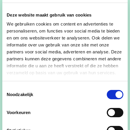
Wanneer
19/01/24
Deze website maakt gebruik van cookies
19:00
-
22:00
We gebruiken cookies om content en advertenties te
personaliseren, om functies voor social media te bieden
Deel dit evenement
en om ons websiteverkeer te analyseren. Ook delen we
informatie over uw gebruik van onze site met onze
partners voor social media, adverteren en analyse. Deze
partners kunnen deze gegevens combineren met andere
informatie die u aan ze heeft verstrekt of die ze hebben
verzameld op basis van uw gebruik van hun services.
Kom jij ook?
Toestemmingsselectie
Voornaam
Noodzakelijk
Voorkeuren
Achternaam