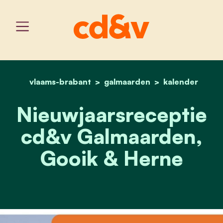
vlaams-brabant
galmaarden
home
nieuwjaarsreceptie cd&v
kalender
Nieuwjaarsreceptie
cd&v Galmaarden,
Gooik & Herne