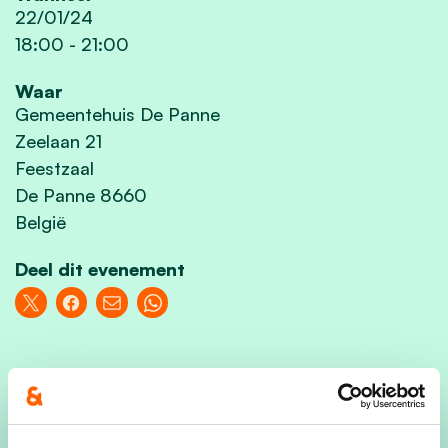
22/01/24
18:00
-
21:00
Waar
Gemeentehuis De Panne
Zeelaan 21
Feestzaal
De Panne 8660
België
Deel dit evenement
U en uw partner worden vriendelijk uitgenodigd
om samen met ons het glas te heffen op het