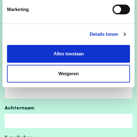
Marketing
Sabine Van der Maelen
Voorzitter
Details tonen
en het bestuur van CD&VPlus De Panne en
Adinkerke
Alles toestaan
Kom jij ook?
Weigeren
Voornaam
Achternaam