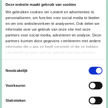
Deze website maakt gebruik van cookies
nieuwe jaar 2024.
We gebruiken cookies om content en advertenties te
De nieuwjaarsreceptie gaat door in het
personaliseren, om functies voor social media te bieden
gemeentehuis, Zeelaan 21 te De Panne op
en om ons websiteverkeer te analyseren. Ook delen we
zondagvoormiddag 4 februari om 11u.
informatie over uw gebruik van onze site met onze
partners voor social media, adverteren en analyse. Deze
partners kunnen deze gegevens combineren met andere
informatie die u aan ze heeft verstrekt of die ze hebben
Het programma ziet eruit als volgt:
verzameld op basis van uw gebruik van hun services.
11u00 – Welkomstwoordje door onze voorzitter
Toestemmingsselectie
Sabine Van der Maelen
Noodzakelijk
11u05 – Nieuwjaarstoespraak Mevr. Loes
Vandromme, Vlaams parlementslid
Voorkeuren
11u50 – Nieuwjaarsreceptie met een natje en een
Statistieken
droogje