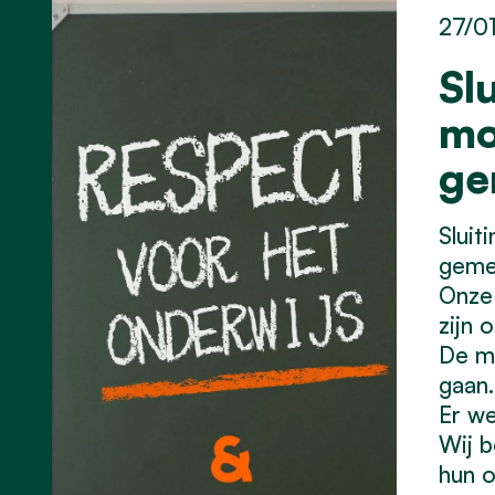
27/0
Sl
mo
ge
Sluit
geme
Onze 
zijn 
De m
gaan.
Er we
Wij b
hun o