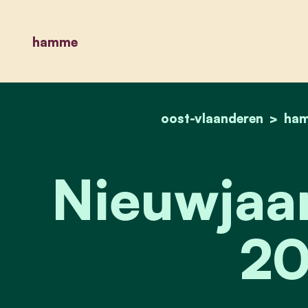
hamme
oost-vlaanderen
ha
Nieuwjaar
20