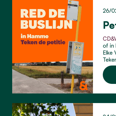
26/0
Pe
CD&V
of in
Elke 
Teken