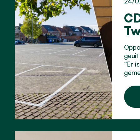
24/0
CD
Tw
Oppos
geuit
“Er i
geme