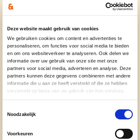
Dit moment van het jaar is het niet abnormaal om
Deze website maakt gebruik van cookies
achter ons te kijken en reikhalzend vooruit.
We gebruiken cookies om content en advertenties te
personaliseren, om functies voor social media te bieden
Het afgelopen jaar in de nieuwe constellatie van
en om ons websiteverkeer te analyseren. Ook delen we
het nieuwe bestuur is er hard gewerkt door zowel
informatie over uw gebruik van onze site met onze
beleid als administratie om voor de volgende zes
partners voor social media, adverteren en analyse. Deze
jaar een beleidsplan op te maken, zowel
partners kunnen deze gegevens combineren met andere
inhoudelijk als financieel.
informatie die u aan ze heeft verstrekt of die ze hebben
verzameld op basis van uw gebruik van hun services.
Vooral dat laatste was een grote uitdaging
omwille van de dalende inkomsten en sterk
Toestemmingsselectie
stijgende uitgaven voor onder andere politie en
Noodzakelijk
brandweer.
Na veel wikken en wegen en moeilijke keuzes
Voorkeuren