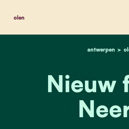
olen
antwerpen
o
Nieuw f
Neer