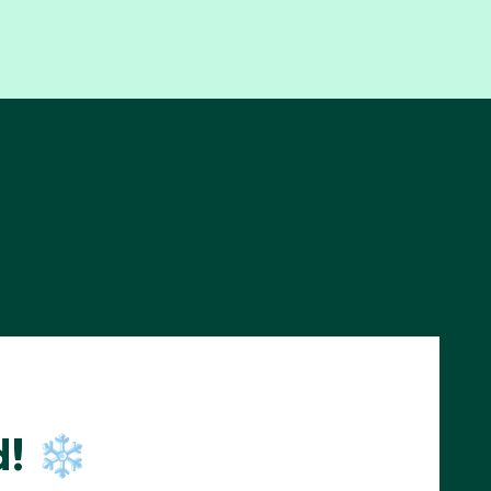
d! ❄️