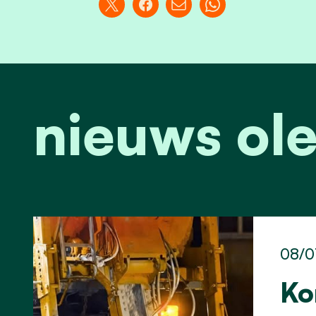
nieuws ol
08/0
Ko