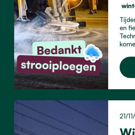
w
in
Tijde
en fi
Techn
kome
21/11
Wi