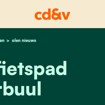
len
home
nieuw fietspad neerbuul
olen nieuws
ietspad
buul