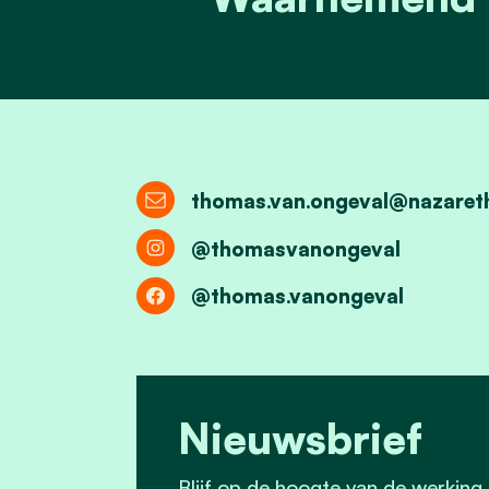
thomas.van.ongeval@nazaret
@thomasvanongeval
@thomas.vanongeval
Nieuwsbrief
Blijf op de hoogte van de werking