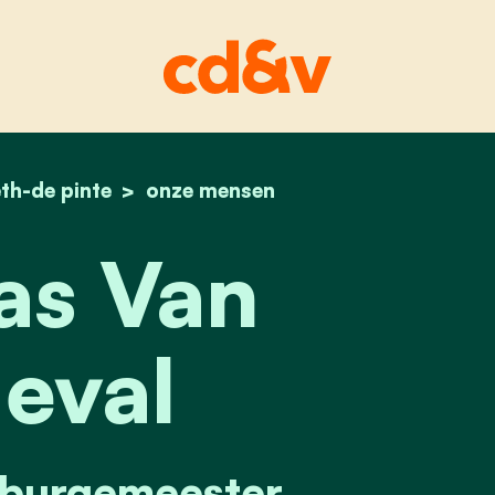
th-de pinte
home
thomas van ongeval
onze mensen
s Van
eval
burgemeester