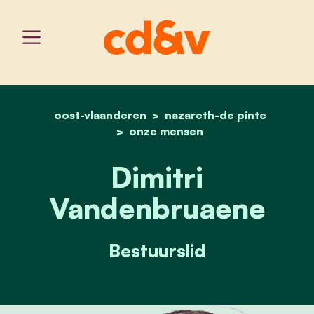
oost-vlaanderen
home
nazareth-de pinte
dimitri vandenbruaene
onze mensen
Dimitri
Vandenbruaene
Bestuurslid