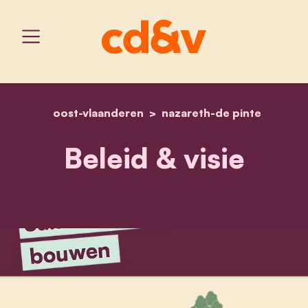
oost-vlaanderen
home
nazareth-de pinte
beleid & visie
Beleid & visie