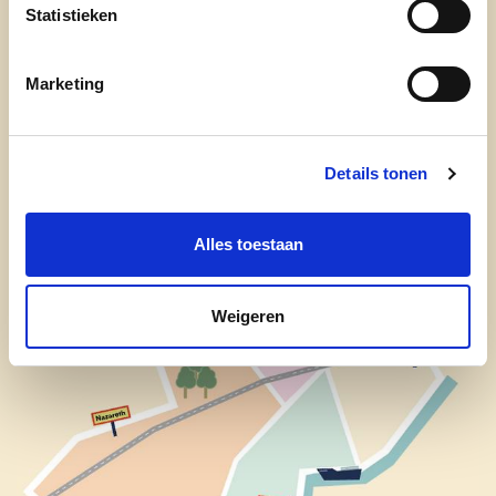
➡️
Link naar website
Statistieken
www.samenverderbouwen.be
Marketing
Details tonen
Alles toestaan
Weigeren