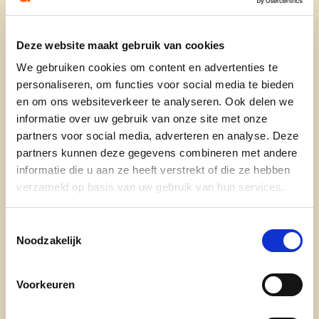
Toekomstateliers:
Meer info
Deze website maakt gebruik van cookies
Geef je gedacht:
Meer info
We gebruiken cookies om content en advertenties te
personaliseren, om functies voor social media te bieden
Het grote werk:
Link naar enquete
en om ons websiteverkeer te analyseren. Ook delen we
informatie over uw gebruik van onze site met onze
partners voor social media, adverteren en analyse. Deze
Op 13 oktober 2024 zijn er
partners kunnen deze gegevens combineren met andere
gemeenteraadsverkiezingen.
informatie die u aan ze heeft verstrekt of die ze hebben
U bepaalt dan wie onze gemeente de volgende
verzameld op basis van uw gebruik van hun services.
zes jaar bestuurt.
U krijgt de kans om door te geven wat u belangrijk
Toestemmingsselectie
Noodzakelijk
vindt zodat de nieuwe bestuursploeg hun beleid
hierop kunnen afstemmen.
Ons beleidsprogramma wordt ook uw
Voorkeuren
programma!