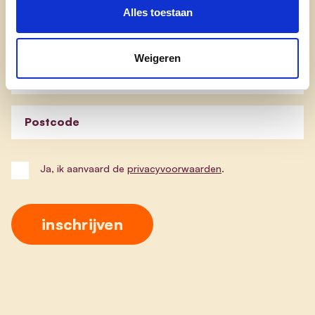
Alles toestaan
Blijf op de hoogte van de werking van cd&v Nazareth-
Eke. Schrijf je in en ontvang onze nieuwsbrief!
Weigeren
E-mailadres
Postcode
Ja, ik aanvaard de
privacyvoorwaarden
.