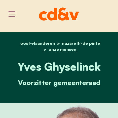
oost-vlaanderen
home
nazareth-de pinte
yves ghyselinck
onze mensen
Yves Ghyselinck
Voorzitter gemeenteraad