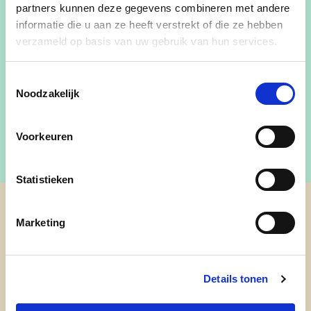
partners kunnen deze gegevens combineren met andere
informatie die u aan ze heeft verstrekt of die ze hebben
verzameld op basis van uw gebruik van hun services.
yves.ghyselinck@nazarethdepinte.be
Toestemmingsselectie
Noodzakelijk
0496529454
Voorkeuren
Statistieken
cd&v Nazareth-De Pinte
Marketing
Details tonen
Nieuwsbrief