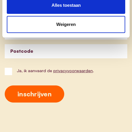
Alles toestaan
Blijf op de hoogte van de werking van cd&v Nazareth-
Eke. Schrijf je in en ontvang onze nieuwsbrief!
Weigeren
E-mailadres
Postcode
Ja, ik aanvaard de
privacyvoorwaarden
.