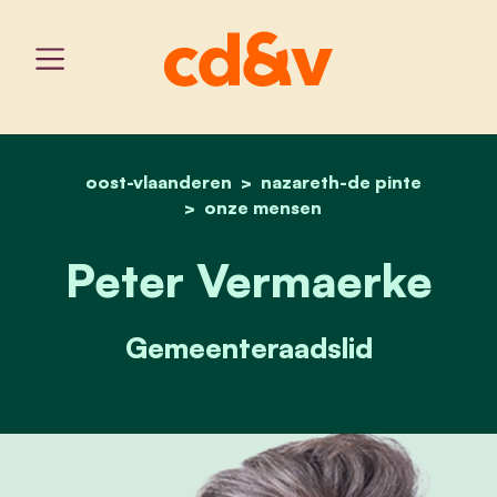
oost-vlaanderen
home
nazareth-de pinte
peter vermaerke
onze mensen
Peter Vermaerke
Gemeenteraadslid