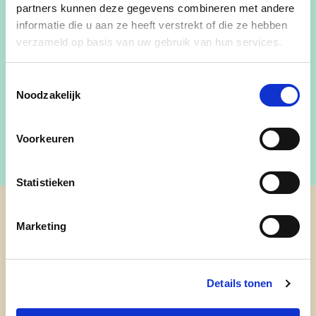
partners kunnen deze gegevens combineren met andere
informatie die u aan ze heeft verstrekt of die ze hebben
verzameld op basis van uw gebruik van hun services.
petervermaerke1971@gmail.com
Toestemmingsselectie
Noodzakelijk
0476987958
Voorkeuren
Statistieken
cd&v Nazareth-De Pinte
Marketing
Details tonen
Nieuwsbrief