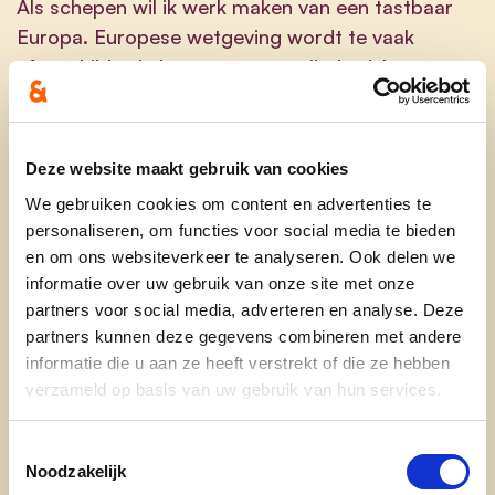
Als schepen wil ik werk maken van een tastbaar
Europa. Europese wetgeving wordt te vaak
afgeschilderd als een ver-van-mijn-bedshow.
Hoogtijd voor een duidelijke vertaalslag naar het
lokale niveau.
Deze website maakt gebruik van cookies
Wie ben je in enkele woorden?
We gebruiken cookies om content en advertenties te
Enthousiast
personaliseren, om functies voor social media te bieden
en om ons websiteverkeer te analyseren. Ook delen we
Europa
informatie over uw gebruik van onze site met onze
partners voor social media, adverteren en analyse. Deze
Spreeuw
partners kunnen deze gegevens combineren met andere
Nieuwsgierig
informatie die u aan ze heeft verstrekt of die ze hebben
verzameld op basis van uw gebruik van hun services.
Avontuurlijk
Toestemmingsselectie
Wat is je favoriete plekje in onze provincie?
Noodzakelijk