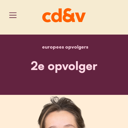
europees opvolgers
home
nathalie lambrecht
2e opvolger