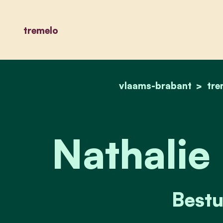
tremelo
vlaams-brabant
tre
Nathalie
Bestu