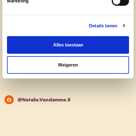
Marketing
Wat is je favoriete plekje in Roeselare?
Oekene, het is er zalig om te wonen, te wandelen
en te joggen.
Details tonen
Alles toestaan
Wish it, dream it, do it!
Weigeren
@Natalie.Vandamme.5