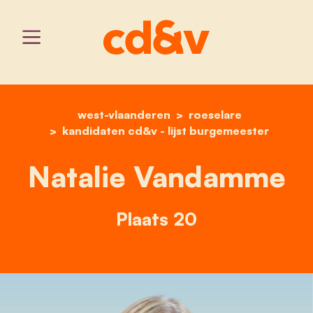
west-vlaanderen
home
natalie vandamme
roeselare
kandidaten cd&v - lijst burgemeester
Natalie Vandamme
Plaats 20