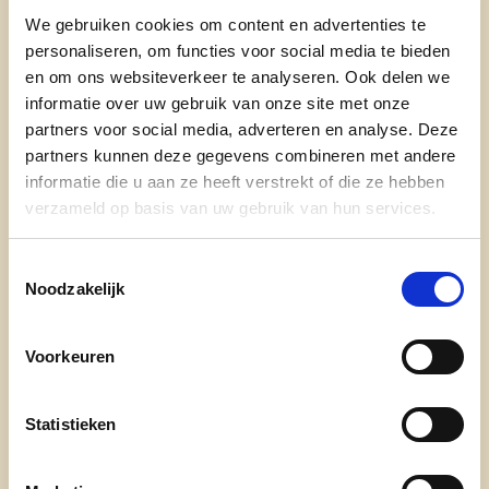
Wie ben je?
We gebruiken cookies om content en advertenties te
personaliseren, om functies voor social media te bieden
Als teamcoach in de ouderenzorg (WZC De
en om ons websiteverkeer te analyseren. Ook delen we
Waterdam), voormalig zaakvoerder van
informatie over uw gebruik van onze site met onze
kledingzaak Polluche en trotse moeder van 4
partners voor social media, adverteren en analyse. Deze
partners kunnen deze gegevens combineren met andere
kinderen (Julie, Louis, Marie en Leonie) bouw ik
informatie die u aan ze heeft verstrekt of die ze hebben
graag verder mee aan een zorgzaam,
verzameld op basis van uw gebruik van hun services.
ondernemend en bruisend Roeselare waarin
iedereen zich gehoord, gesteund en veilig voelt.
Toestemmingsselectie
Noodzakelijk
Waarom ben je kandidaat?
Als een gedreven, sociaal voelende vrouw en
Voorkeuren
mama wil ik voluit gaan voor een sterk
ondernemersklimaat, een betaalbare zorg op
Statistieken
maat en voor een leefbare omgeving voor onze
kinderen.