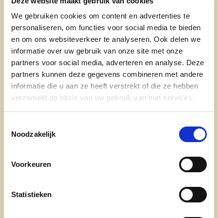
Deze website maakt gebruik van cookies
- Woonplaats: Denderleeuw
We gebruiken cookies om content en advertenties te
personaliseren, om functies voor social media te bieden
- leeftijd: 67 jaar
en om ons websiteverkeer te analyseren. Ook delen we
informatie over uw gebruik van onze site met onze
- functie: lid CD&V Denderleeuw
partners voor social media, adverteren en analyse. Deze
- beroep: gepensioneerd
partners kunnen deze gegevens combineren met andere
informatie die u aan ze heeft verstrekt of die ze hebben
- Hobby's/ervaring in: wandelen, dansen,
verzameld op basis van uw gebruik van hun services.
fotografie en praten met mensen.
Toestemmingsselectie
1) Waarom ben ik kandidaat?
Noodzakelijk
Ik wil me inzetten voor een gemeente waar er
meer aandacht is voor ouderen en dieren.
Voorkeuren
Daarnaast vind ik het ook belangrijk dat iedereen
in Denderleeuw de kans krijgt en grijpt om het
Statistieken
Nederlands machtig te worden.