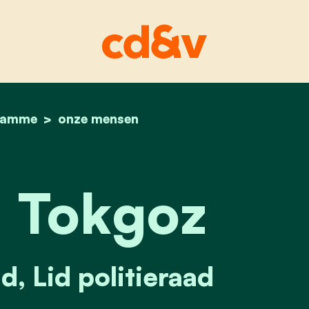
hamme
home
mustafa tokgoz
onze mensen
 Tokgoz
, Lid politieraad