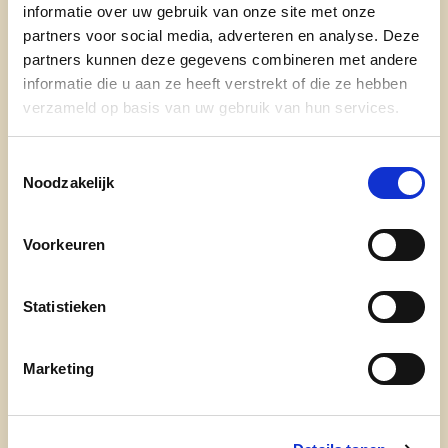
informatie over uw gebruik van onze site met onze
partners voor social media, adverteren en analyse. Deze
19 jaar, studente HO Gent
partners kunnen deze gegevens combineren met andere
Ik sta in voor een eerlijk en rechtvaardig beleid,
informatie die u aan ze heeft verstrekt of die ze hebben
wat inhoudt dat jongeren ook de kans
verzameld op basis van uw gebruik van hun services.
moeten krijgen om hun generatie te kunnen
vertegenwoordigen.
Toestemmingsselectie
Noodzakelijk
Met jullie stem wil ik uitbundig bouwen aan een
veilige en leefbare stad voor zowel jongeren als
Voorkeuren
ouderen.
Ik streef naar veiliger verkeer voor fietsers alsook
Statistieken
bestuurders, een duurzame en klimaatvriendelijke
stad.
Marketing
Ondersteuning van het jeugdwerk en
vrijwilligerswerk, een aangename vrije tijd voor