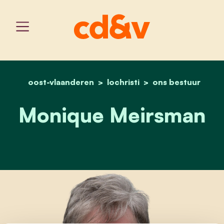
oost-vlaanderen
lochristi
home
monique meirsman
ons bestuur
Monique Meirsman