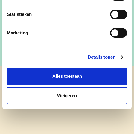
Bestuurslid van de “Ouderen Advies Raad” in
Wachtebeke
Statistieken
Zorgen voor het welzijn van de senioren
Respect voor iedereen
Marketing
Details tonen
Alles toestaan
cd&v Lochristi
Weigeren