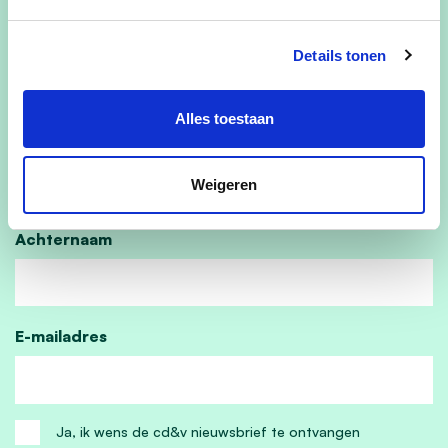
welkom, ook niet leden.
We kijken ernaar uit om jullie daar te zien!
Details tonen
Kom jij ook?
Alles toestaan
Voornaam
Weigeren
Achternaam
E-mailadres
Ja, ik wens de cd&v nieuwsbrief te ontvangen