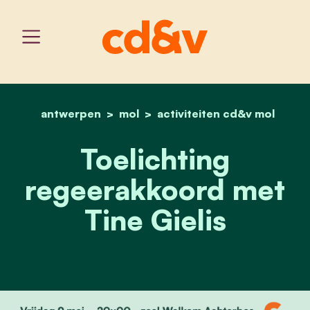
antwerpen
mol
home
activiteiten cd&v mol
toelichting regeerakkoord
Toelichting
regeerakkoord met
Tine Gielis