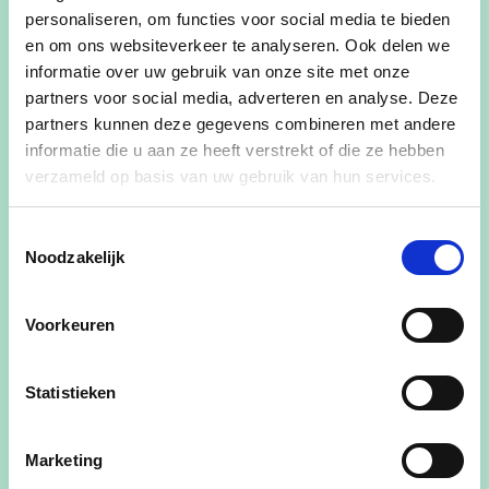
personaliseren, om functies voor social media te bieden
en om ons websiteverkeer te analyseren. Ook delen we
Graag nodigen we jullie van harte uit voor onze
informatie over uw gebruik van onze site met onze
volgende open partijraad op vrijdag 9 mei om
partners voor social media, adverteren en analyse. Deze
partners kunnen deze gegevens combineren met andere
20u.
informatie die u aan ze heeft verstrekt of die ze hebben
We komen samen in het zaaltje van Café Welkom
verzameld op basis van uw gebruik van hun services.
- Achterbos 80.
We zijn heel blij om dan Tine Gielis, Federaal
Toestemmingsselectie
Noodzakelijk
parlementslid en Burgemeester van Laakdal, te
mogen verwelkomen. Zij zal het Federaal
regeerakkoord komen toelichten en daarbij ook
Voorkeuren
de link maken met onze partij, de Kempen en Mol.
Statistieken
Het belooft dus een interessante en boeiende
avond te worden!
Marketing
Breng gerust vrienden of familie mee, iedereen is