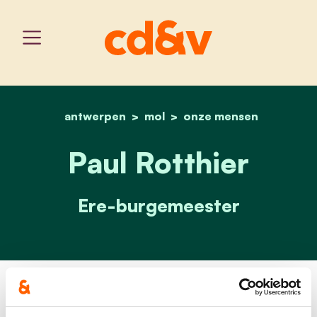
antwerpen
mol
home
paul rotthier
onze mensen
Paul Rotthier
Ere-burgemeester