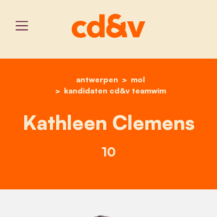
antwerpen
home
kathleen clemens
mol
kandidaten cd&v teamwim
Kathleen Clemens
10