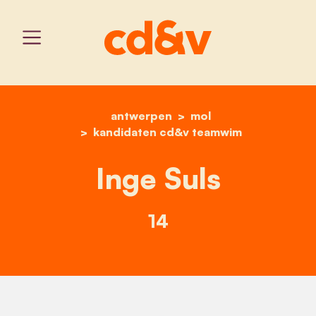
antwerpen
home
inge suls
mol
kandidaten cd&v teamwim
Inge Suls
14