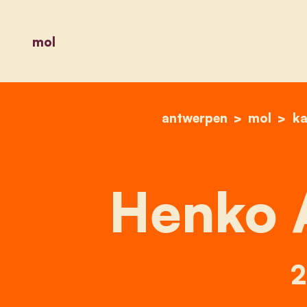
mol
antwerpen
mol
ka
Henko 
2