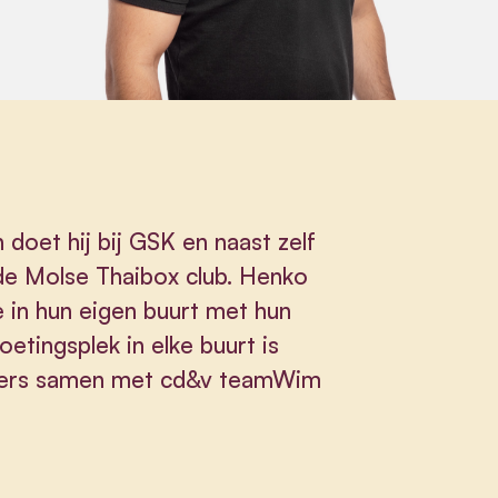
doet hij bij GSK en naast zelf
j de Molse Thaibox club. Henko
 in hun eigen buurt met hun
etingsplek in elke buurt is
houders samen met cd&v teamWim