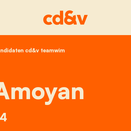
ndidaten cd&v teamwim
home
henko amoyan
Amoyan
4