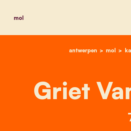
mol
antwerpen
mol
ka
Griet Va