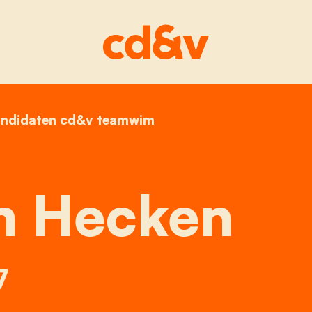
ndidaten cd&v teamwim
home
griet van hecken
n Hecken
7