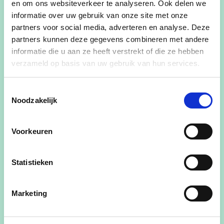
Op zondag 7 september 2025 is het weer tijd
en om ons websiteverkeer te analyseren. Ook delen we
voor onze jaarlijkse gezinsdag. Een dag waarop
informatie over uw gebruik van onze site met onze
we u allen uitnodigen om een lekker hapje te
partners voor social media, adverteren en analyse. Deze
partners kunnen deze gegevens combineren met andere
komen eten in zaal Spellenburg, Hazenstraat 5 te
informatie die u aan ze heeft verstrekt of die ze hebben
Mol-Heidehuizen.
verzameld op basis van uw gebruik van hun services.
Wat staat er op het menu?
Toestemmingsselectie
Noodzakelijk
• Mosselen
• Videe
• Vegetarische schotel
Voorkeuren
• Kipnuggets (6 stuks)
• Curryworst (2 stuks)
Statistieken
Om alles vlot te laten verlopen, vragen wij om
Marketing
vooraf in te schrijven voor zondag 31 augustus
2025 via volgend formulier: