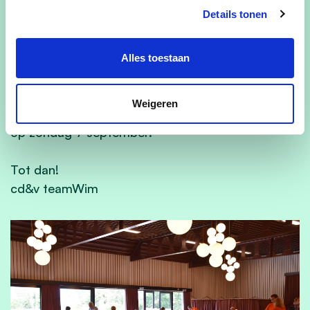
INSCHRIJVINGSFORMULIER GEZINSDAG 2025
Details tonen
Betalen kan ter plekke (cash of Payconiq) of
vooraf op BE95 7330 5920 1958 met vermelding
Alles toestaan
van uw voor- en achternaam.
Weigeren
We kijken er naar uit om u opnieuw te ontmoeten
op zondag 7 september.
Tot dan!
cd&v teamWim