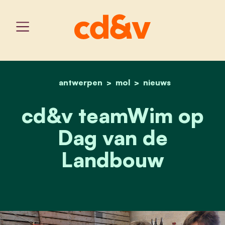
antwerpen
home
mol
cd&v teamwim op dag va
nieuws
cd&v teamWim op
Dag van de
Landbouw