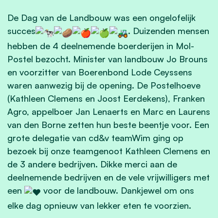
De
Dag van de Landbouw
was een ongelofelijk
succes
. Duizenden mensen
hebben de 4 deelnemende boerderijen in Mol-
Postel bezocht. Minister van
lan
dbouw Jo
Brouns
en voorzitter van Boere
nbond Lode Ce
yssens
waren aanwezig bij de opening. De Postelhoeve
(Kathleen Cleme
ns en Joost Eer
dekens), Franken
Agro, appelboer Jan Lenaerts en Ma
rc en Laurens
van den
Borne zetten hun beste beentje voor. Een
grote delegati
e van cd&v te
amWim ging op
bezoek bij onze teamg
enoot Kathleen C
lemens en
de 3 andere bedrijven. Dikke merci aan de
deelnemende bedrijven en de vele vrijwilligers met
een
voor de landbouw. Dankjewel om ons
elke dag opnieuw van lekker eten te voo
rzien.