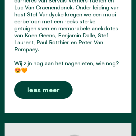
carrières van
Servais Verherstraeten
en
Luc Van Craenendonck. Onder leiding van
host
Stef Vandycke
kregen we een mooi
eerbetoon met een reeks sterke
getuigenissen en memorabele anekdotes
van
Koen Geens
,
Benjamin Dalle
, Stef
Laurent, Paul Rotthier en Peter Van
Rompaey.
Wij zijn nog aan het nagenieten, wie nog?
😍
🧡
lees meer