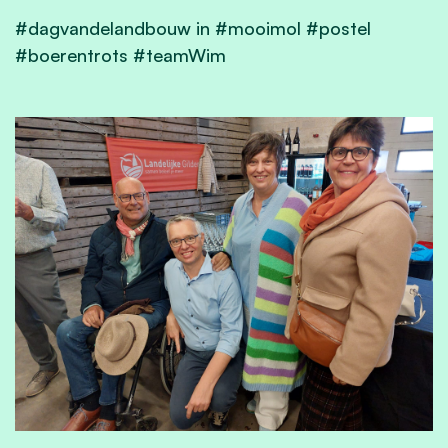
#dagvandela
ndbo
uw in #m
o
oimol #
p
ostel
#boere
n
trots #t
eamWim