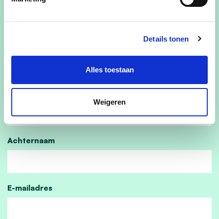
Kom gezellig een babbeltje slaan en ideeën
uitwisselen.
Details tonen
Breng gerust je vrienden en buren mee!
Alles toestaan
Kom jij ook?
Voornaam
Weigeren
Achternaam
E-mailadres