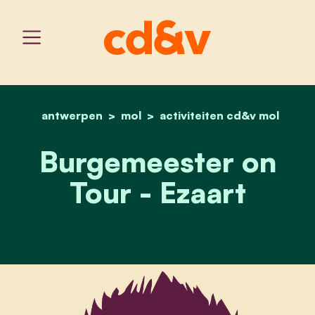
antwerpen
mol
home
activiteiten cd&v mol
burgemeester on tour - e
Burgemeester on
Tour - Ezaart