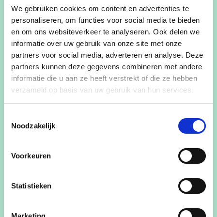
Mollenaars, maar ook door geregeld met hen in
We gebruiken cookies om content en advertenties te
gesprek te gaan. Net zoals in de andere
personaliseren, om functies voor social media te bieden
gehuchten de voorbije maanden, houden onze
en om ons websiteverkeer te analyseren. Ook delen we
burgemeester, schepenen en raadsleden ook halt
informatie over uw gebruik van onze site met onze
in Mol-Ezaart om te horen waar jij mee bezig bent
partners voor social media, adverteren en analyse. Deze
of waar jij misschien van wakker ligt. Maar ook om
partners kunnen deze gegevens combineren met andere
informatie die u aan ze heeft verstrekt of die ze hebben
te horen welke kansen jij nog ziet liggen om extra
verzameld op basis van uw gebruik van hun services.
impulsen te geven aan jouw buurt, je wijk of
gehucht. Misschien heb jij wel een goed idee om
Toestemmingsselectie
er je schouders mee onder te zetten?
Noodzakelijk
Voorkeuren
Daarom komen we naar jouw buurt.
Op zaterdag 17 februari vind je onze ploeg van
cd&v-teamWim terug van 10u00 tot 12u00 aan
Statistieken
de kerk van Ezaart.
Marketing