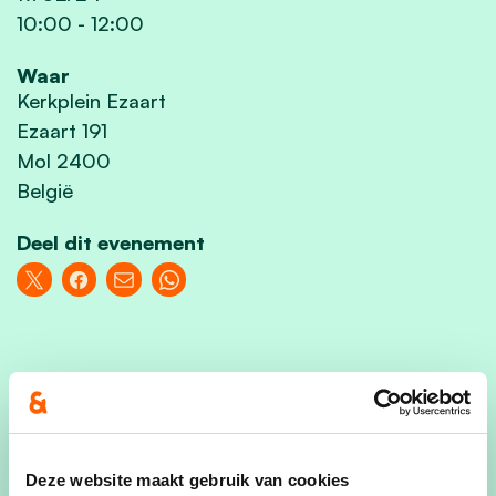
10:00
-
12:00
Waar
Kerkplein Ezaart
Ezaart 191
Mol 2400
België
Deel dit evenement
Een partij voor en door de mensen, dat is waar wij
als cd&v-teamWim voor staan. Niet alleen door
een beleid te voeren met aandacht voor alle
Deze website maakt gebruik van cookies