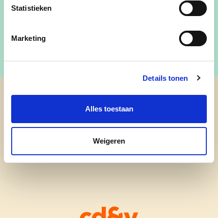
Statistieken
ann.smeyers.mol@gmail.com
Marketing
Details tonen
cd&v Mol
Alles toestaan
Weigeren