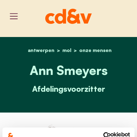
antwerpen
mol
home
ann smeyers
onze mensen
Ann Smeyers
Afdelingsvoorzitter