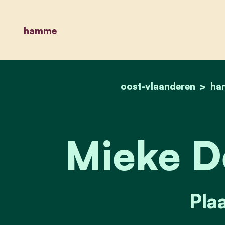
hamme
oost-vlaanderen
ha
Mieke D
Plaa