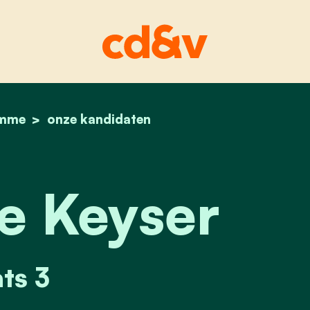
mme
home
mieke de keyser
onze kandidaten
e Keyser
ts 3