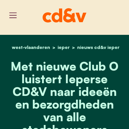
west-vlaanderen
ieper
home
met nieuwe club o luiste
nieuws cd&v ieper
Met nieuwe Club O
luistert Ieperse
CD&V naar ideeën
en bezorgdheden
van alle