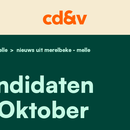
lle
home
onze kandidaten voor 13 oktober
nieuws uit merelbeke - melle
ndidaten
 Oktober