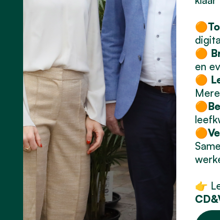
🟠
To
digit
🟠
B
en e
🟠
L
Mere
🟠Be
leefk
🟠Vei
Samen
werke
👉 Le
CD&V