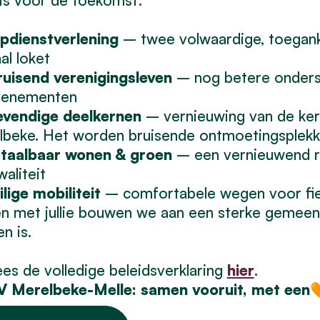
pdienstverlening
– twee volwaardige, toegank
aal loket
ruisend verenigingsleven
– nog betere onderst
venementen
evendige deelkernen
– vernieuwing van de kern
lbeke. Het worden bruisende ontmoetingsplek
taalbaar wonen & groen
– een vernieuwend ru
waliteit
lige mobiliteit
– comfortabele wegen voor fiet
 met jullie bouwen we aan een sterke gemeen
n is.
es de volledige beleidsverklaring
hier
.
 Merelbeke-Melle: samen vooruit, met een
