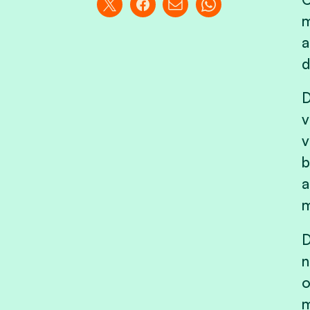
m
a
d
D
v
v
b
a
m
D
n
o
m