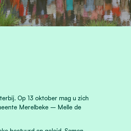
erbij. Op 13 oktober mag u zich
emeente Merelbeke – Melle de
eke bestuurd en geleid. Samen