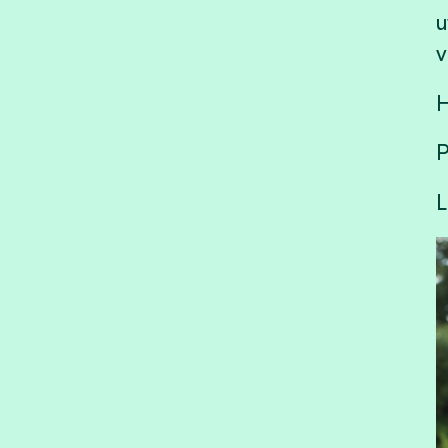
u
v
H
P
L