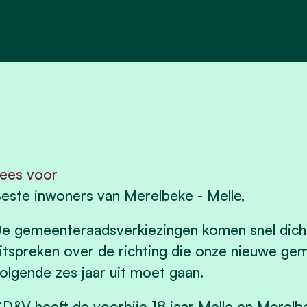
ees voor
este inwoners van Merelbeke - Melle,
e gemeenteraadsverkiezingen komen snel dicht
itspreken over de richting die onze nieuwe g
olgende zes jaar uit moet gaan.
D&V heeft de voorbije 18 jaar Melle en Merelb