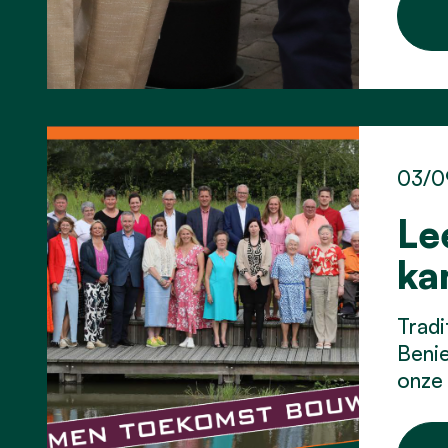
03/0
Le
ka
Tradi
Benie
onze