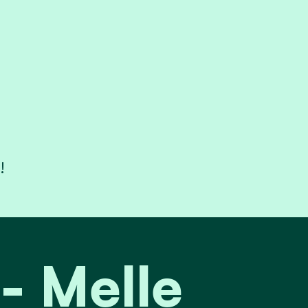
!
- Melle