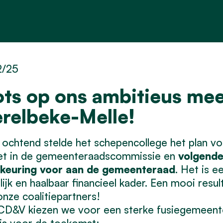
2/25
ots op ons ambitieus mee
relbeke-Melle!
ochtend stelde het schepencollege het plan v
et in de gemeenteraadscommissie en
volgende
keuring voor aan de gemeenteraad
. Het is e
lijk en haalbaar financieel kader. Een mooi res
nze coalitiepartners!
CD&V kiezen we voor een sterke fusiegemeent
 is voor de toekomst: