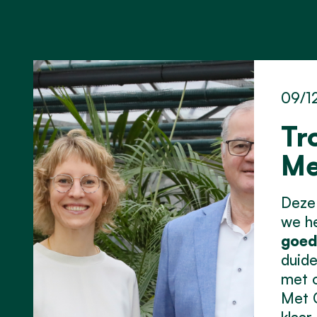
09/1
Tr
Me
Deze 
we h
goed
duide
met o
Met 
klaar