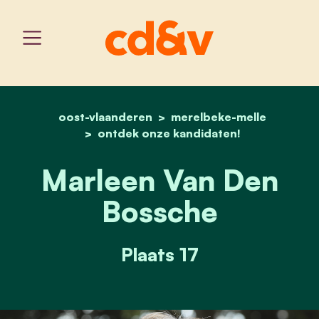
oost-vlaanderen
home
merelbeke-melle
marleen van den bossch
ontdek onze kandidaten!
Marleen Van Den
Bossche
Plaats 17