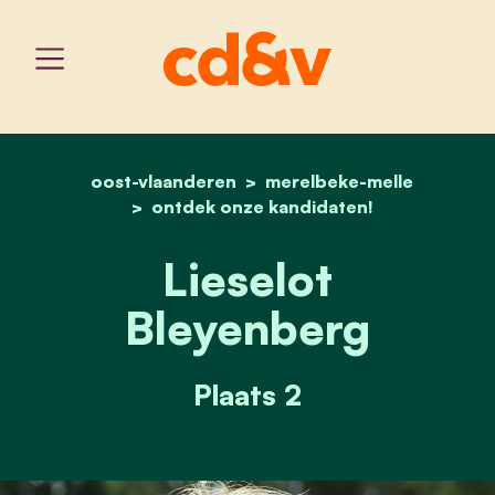
oost-vlaanderen
home
merelbeke-melle
lieselot bleyenberg
ontdek onze kandidaten!
Lieselot
Bleyenberg
Plaats 2