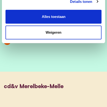
Details tonen
Beroep
Directeur Gevangeniswezen (Cellmade)
Alles toestaan
lieselotbleyenberg@hotmail.com
Weigeren
tel:0496/13.53.61
cd&v Merelbeke-Melle