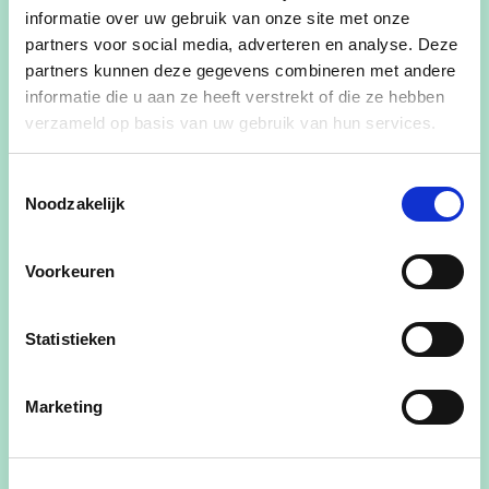
informatie over uw gebruik van onze site met onze
partners voor social media, adverteren en analyse. Deze
Slogan
partners kunnen deze gegevens combineren met andere
informatie die u aan ze heeft verstrekt of die ze hebben
De felle van Merelbeke-Melle
verzameld op basis van uw gebruik van hun services.
Leeftijd
Toestemmingsselectie
Noodzakelijk
39 jaar
Adres
Voorkeuren
Lindestraat 85,
Melle
Statistieken
Huidig mandaat
Schepen bevoegd voor onderwijs, communicatie,
Marketing
jeugd, gezien, senioren en
ontwikkelingssamenwerking