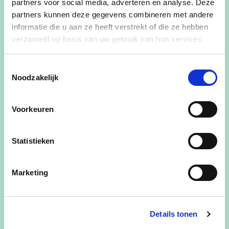
partners voor social media, adverteren en analyse. Deze
Slogan
partners kunnen deze gegevens combineren met andere
informatie die u aan ze heeft verstrekt of die ze hebben
Boer zoekt stem!
verzameld op basis van uw gebruik van hun services.
Leeftijd
Toestemmingsselectie
53 jaar
Noodzakelijk
Adres
Voorkeuren
Kalverhagestraat 44, Gontrode
Statistieken
Huidig mandaat
Schepen bevoegd voor patrimonium,
openbare
Marketing
werken,
mobiliteit, land- en tuinbouw
Beroep
Details tonen
Hoofddeskundige op ILVO /
Landbouwer