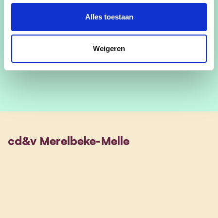
Alles toestaan
dirk.gistelinck@gmail.com
Weigeren
tel:0494/86.88.15
cd&v Merelbeke-Melle