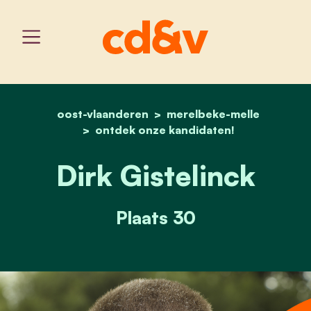
oost-vlaanderen
home
merelbeke-melle
dirk gistelinck
ontdek onze kandidaten!
Dirk Gistelinck
Plaats 30