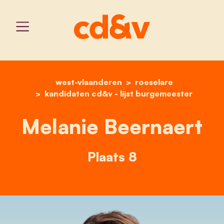
west-vlaanderen
home
melanie beernaert
roeselare
kandidaten cd&v - lijst burgemeester
Melanie Beernaert
Plaats 8