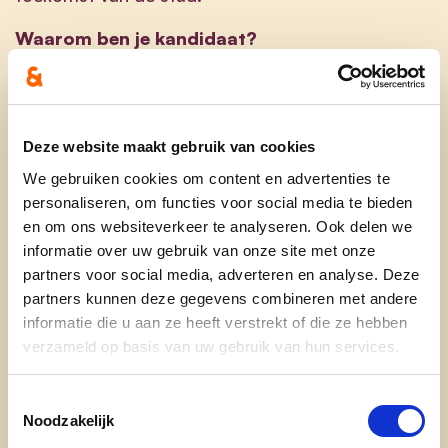
Waarom ben je kandidaat?
Ik stel me graag kandidaat omdat ik 'preus' ben
op Roeselare, ik ben 2 keer 'preus':
Deze website maakt gebruik van cookies
Preus dat ik commerce kan doen in
Roeselare, de mooiste winkelstad van West-
We gebruiken cookies om content en advertenties te
personaliseren, om functies voor social media te bieden
Vlaanderen. Ik help graag mee om deze nog
en om ons websiteverkeer te analyseren. Ook delen we
mooier te maken en ben graag de spreekbuis
informatie over uw gebruik van onze site met onze
voor de ondernemers.
partners voor social media, adverteren en analyse. Deze
Preus dat ik kan wonen, sporten en genieten
partners kunnen deze gegevens combineren met andere
van de natuur en de groene longen van onze
informatie die u aan ze heeft verstrekt of die ze hebben
stad, ook met de fiets. Ik kijk met veel
verzameld op basis van uw gebruik van hun services.
positivisme naar de toekomst. Weg met de
negativiteit en een werkpuntje waar ik me
Toestemmingsselectie
ook voor wil inzetten.
Noodzakelijk