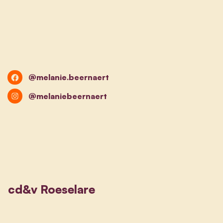
@melanie.beernaert
@melaniebeernaert
cd&v Roeselare