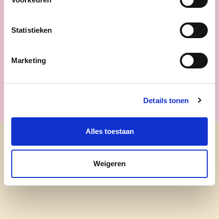
Meer ambitie
Statistieken
Ontdek onze kandidaten
Marketing
let's go!
Details tonen
Alles toestaan
cd&v Meise
Weigeren