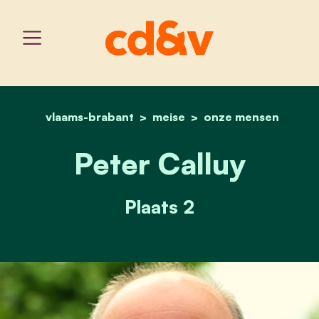
vlaams-brabant
meise
home
peter calluy
onze mensen
Peter Calluy
Plaats 2