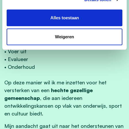
volgens volgende principes:
Alles toestaan
• Luister
• Analyseer
• Bespreek
Weigeren
• Maak een plan
• Voer uit
• Evalueer
• Onderhoud
Op deze manier wil ik me inzetten voor het
versterken van een
hechte gezellige
gemeenschap
,
die aan iedereen
ontwikkelingskansen op vlak van
onderwijs
,
sport
en
cultuur
biedt.
Mijn aandacht gaat uit naar het ondersteunen van