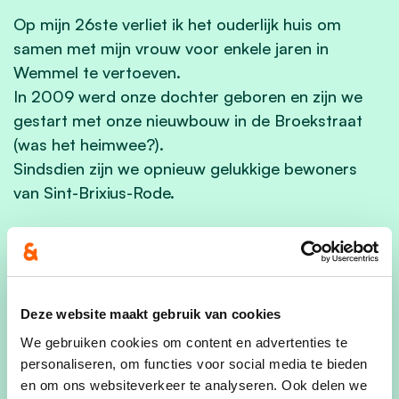
Op mijn 26ste verliet ik het ouderlijk huis om
samen met mijn vrouw voor enkele jaren in
Wemmel te vertoeven.
In 2009 werd onze dochter geboren en zijn we
gestart met onze nieuwbouw in de Broekstraat
(was het heimwee?).
Sindsdien zijn we opnieuw gelukkige bewoners
van Sint-Brixius-Rode.
Wat boeit me?
Eerst en vooral mijn familie en vrienden. Gezellig
samenzijn geeft me energie.
Deze website maakt gebruik van cookies
We gebruiken cookies om content en advertenties te
De handen uit de mouwen steken is wat ik het
personaliseren, om functies voor social media te bieden
liefste doe.
en om ons websiteverkeer te analyseren. Ook delen we
Je mag dit trouwens zowel letterlijk als figuurlijk