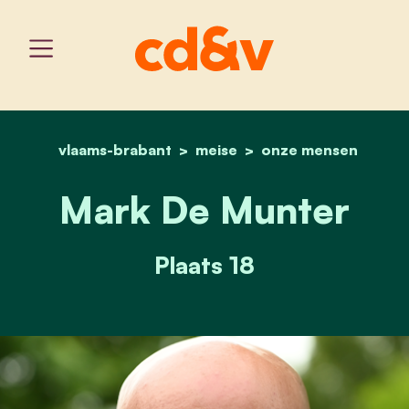
vlaams-brabant
meise
home
mark de munter
onze mensen
Mark De Munter
Plaats 18